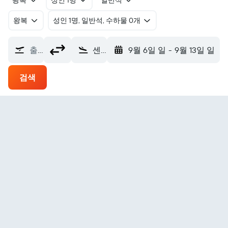
왕복
성인 1명
일반석
왕복
​성인 1명, 일반석, 수하물 0개
출발지
센트레아 나고야 중부 국제공항 (NGO)
9월 6일 일
-
9월 13일 일
검색