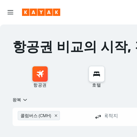
항공권 비교의 시작,
항공권
호텔
왕복
콜럼버스 (CMH)