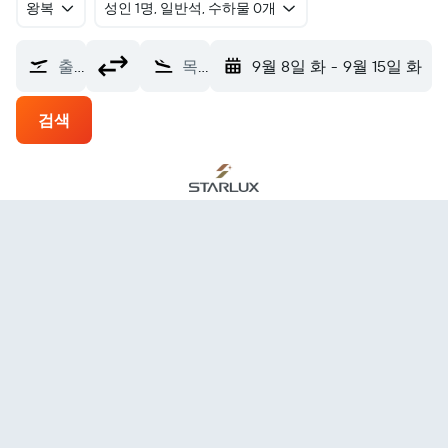
왕복
​성인 1명, 일반석, 수하물 0개
출발지
목적지
9월 8일 화
-
9월 15일 화
검색