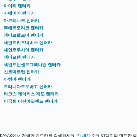
아이티 렌터카
자메이카 렌터카
마르티니크 렌터카
푸에르토리코 렌터카
생바르텔르미 렌터카
세인트키츠네비스 렌터카
세인트루시아 렌터카
생마르탱 렌터카
세인트빈센트그레나딘 렌터카
신트마르턴 렌터카
바하마 렌터카
트리니다드토바고 렌터카
터크스 케이커스 제도 렌터카
미국령 버진아일랜드 렌터카
KAYAK에서 저렴한 렌트카를 검색하세요.
전 세계
주요 여행지의 렌트카 최