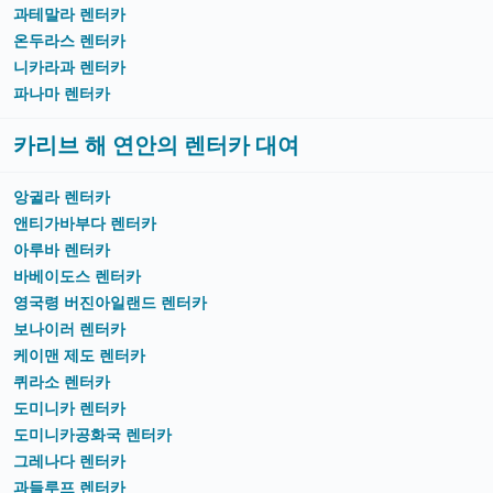
과테말라 렌터카
온두라스 렌터카
니카라과 렌터카
파나마 렌터카
카리브 해 연안의 렌터카 대여
앙귈라 렌터카
앤티가바부다 렌터카
아루바 렌터카
바베이도스 렌터카
영국령 버진아일랜드 렌터카
보나이러 렌터카
케이맨 제도 렌터카
퀴라소 렌터카
도미니카 렌터카
도미니카공화국 렌터카
그레나다 렌터카
과들루프 렌터카