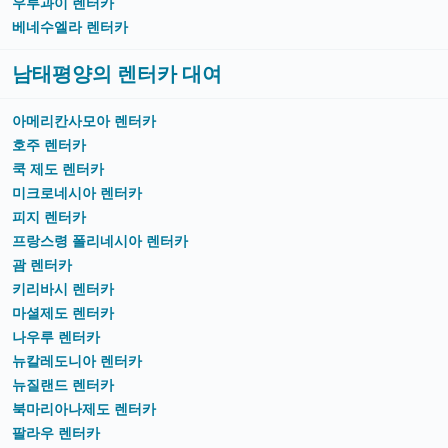
우루과이 렌터카
베네수엘라 렌터카
남태평양의 렌터카 대여
아메리칸사모아 렌터카
호주 렌터카
쿡 제도 렌터카
미크로네시아 렌터카
피지 렌터카
프랑스령 폴리네시아 렌터카
괌 렌터카
키리바시 렌터카
마셜제도 렌터카
나우루 렌터카
뉴칼레도니아 렌터카
뉴질랜드 렌터카
북마리아나제도 렌터카
팔라우 렌터카