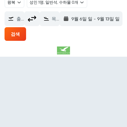
왕복
​성인 1명, 일반석, 수하물 0개
출발지
목적지
9월 6일 일
-
9월 13일 일
검색