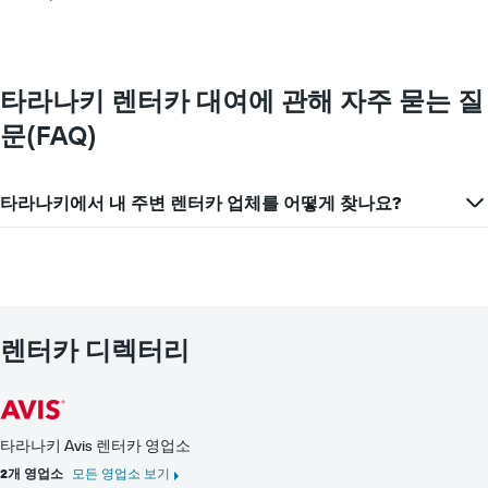
차
의
다.
트
Y
차
에
축
트
는
이
에
해
있
는
타라나키 렌터카 대여에 관해 자주 묻는 질
당
습
월
업
문(FAQ)
니
을
체
다.
표
의
시
가
하
타라나키에서 내 주변 렌터카 업체를 어떻게 찾나요?
장
는
저
1
렴
개
한
의
렌
X
터
축
카
이
렌터카 디렉터리
요
있
금
습
을
니
표
다.
시
차
타라나키 Avis 렌터카 영업소
하
트
2개 영업소
모든 영업소 보기
는
에