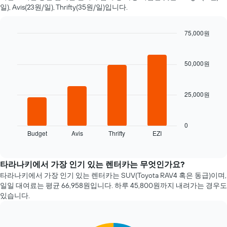
자
일), Avis(23원/일), Thrifty(35원/일)입니다.
에
가
까
75,000원
워
Bar
Chart
질
graphic.
chart
수
with
50,000원
4
록
bars.
렌
터
25,000원
다
카
음
요
차
금
트
0
이
Budget
Avis
Thrifty
EZI
는
End
어
of
지
떻
interactive
난
chart
게
72
타라나키에서 가장 인기 있는 렌터카는 무엇인가요?
변
시
타라나키​에서 가장 인기 있는 렌터카는 SUV(Toyota RAV4 혹은 동급)이며,
하
간
는
일일 대여료는 ​평균 66,958원​입니다. 하루 45,800원​까지 내려가는 경우도
동
지
있습니다.
안
보
가
여
장
줍