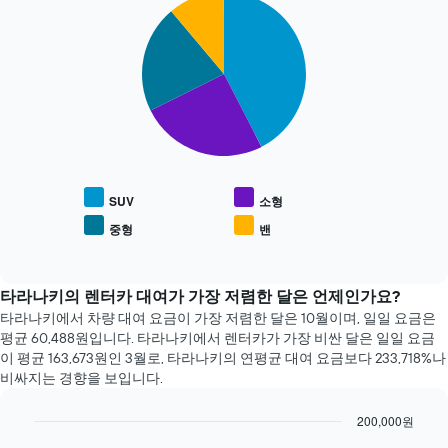
Pie
Chart
저
니
graphic.
chart
렴
다.
with
한
차
4
렌
slices.
트
터
에
카
다
는
업
음
예
체
차
약
4
트
며
곳
는
칠
을
인
SUV
소형
전
보
기
인
중형
밴
여
End
있
지
of
줍
는
를
interactive
니
차
chart
표
다.
량
타라나키의 렌터카 대여가 가장 저렴한 달은 언제인가요?
시
차
종
하
타라나키에서 차량 대여 요금이 가장 저렴한 달은 10월​​이며, 일일 요금은
트
류
는
평균 60,488원​입니다. 타라나키에서 렌터카가 가장 비싼 달은 일일 요금
에
의
1
이 평균 163,673원​인 3월로, 타라나키의 연평균 대여 요금보다 233,718%나
는
평
개
비싸지는 경향을 보입니다.
가
균
의
장
요
X
200,000원
저
금
축​
Bar
렴
Chart
을