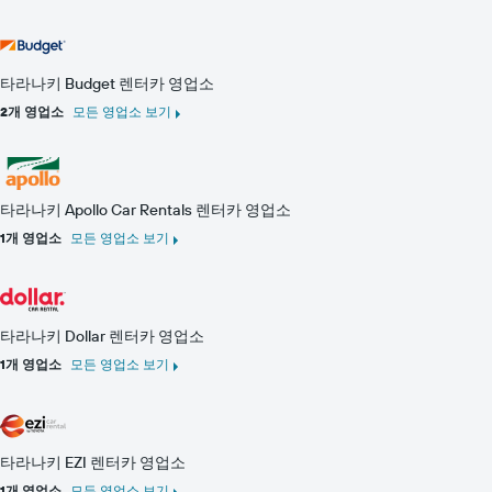
1​
는
개
특
의
정
Y
요
타라나키 Budget 렌터카 영업소
축​
일
2개 영업소
모든 영업소 보기
이
의
있
렌
습
터
니
카
다.
평
타라나키 Apollo Car Rentals 렌터카 영업소
균
1개 영업소
모든 영업소 보기
요
금
을
표
시
타라나키 Dollar 렌터카 영업소
하
1개 영업소
모든 영업소 보기
는
1
개
의
Y
타라나키 EZI 렌터카 영업소
축
1개 영업소
모든 영업소 보기