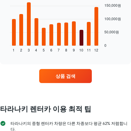
이
graphic.
chart
한
표
150,000원
있
with
렌
시
습
12
터
합
니
bars.
100,000원
카
니
다.
업
다.
차
다
50,000원
체
트
음
4
에
차
곳
는
트
0
을
1
2
3
4
5
6
7
8
9
10
11
12
렌
는
End
표
of
터
월
interactive
시
카
별
chart
하
의
렌
는
평
터
상품 검색
1
균
카
개
요
평
의
금
균
X
을
요
축
표
금
이
시
을
타라나키 렌터카 이용 최적 팁
있
하
표
습
는
시
니
1
합
타라나키의 중형 렌터카 차량은 다른 차종보다 평균 62% 저렴합니
다.
개
니
다.