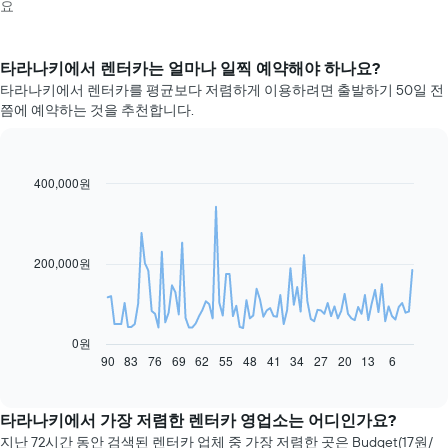
요
타라나키​에서 렌터카는 얼마나 일찍 예약해야 하나요?
타라나키에서 렌터카를 평균보다 저렴하게 이용하려면 출발하기 50일 전
쯤에 예약하는 것을 추천합니다.
400,000원
Line
Chart
graphic.
chart
with
91
data
200,000원
points.
다
음
차
0원
트
90
83
76
69
62
55
48
41
34
27
20
13
6
End
of
는
interactive
예
chart
약
타라나키에서 가장 저렴한 렌터카 영업소는 어디인가요?
일
지난 72시간 동안 검색된 렌터카 업체 중 가장 저렴한 곳은 Budget(17원/