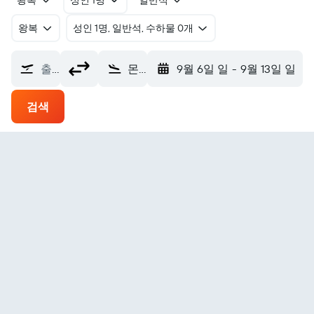
왕복
성인 1명
일반석
왕복
​성인 1명, 일반석, 수하물 0개
출발지
몬테리아 로스 가르소네스 에어포트 (MTR)
9월 6일 일
-
9월 13일 일
검색