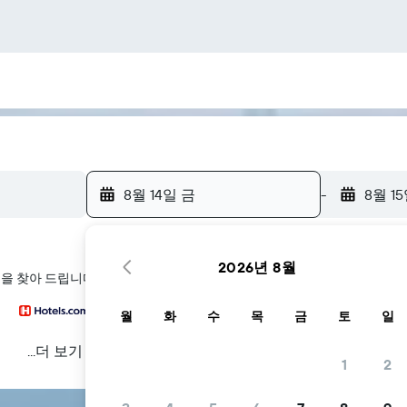
8월 14일 금
-
8월 1
2026년 8월
텔을 찾아 드립니다
월
화
수
목
금
토
일
...더 보기
1
2