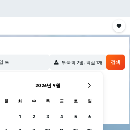
5일 토
검색
​투숙객 2​명, ​객실 1개
2026년 9월
월
화
수
목
금
토
일
1
2
3
4
5
6