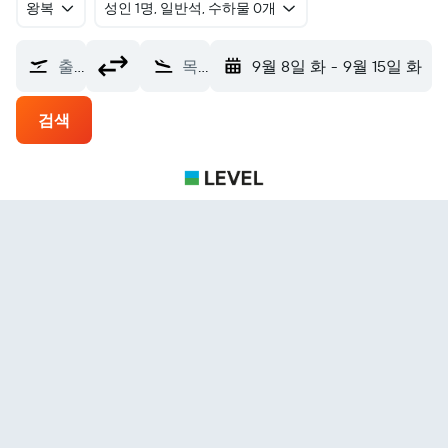
왕복
​성인 1명, 일반석, 수하물 0개
출발지
목적지
9월 8일 화
-
9월 15일 화
검색