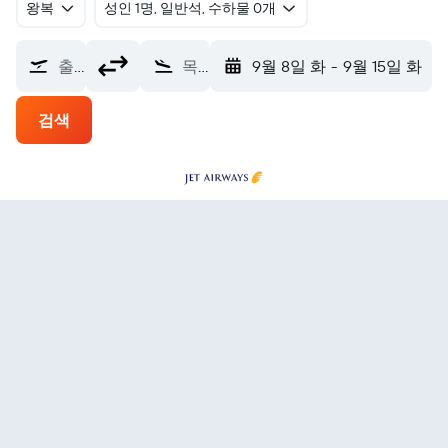
왕복
​성인 1명, 일반석, 수하물 0개
출발지
목적지
9월 8일 화
-
9월 15일 화
검색