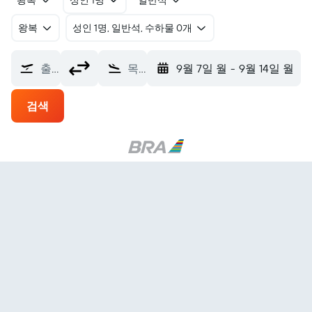
왕복
성인 1명
일반석
왕복
​성인 1명, 일반석, 수하물 0개
출발지
목적지
9월 7일 월
-
9월 14일 월
검색