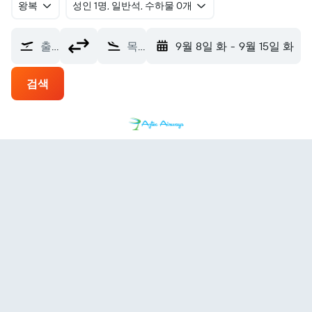
왕복
​성인 1명, 일반석, 수하물 0개
출발지
목적지
9월 8일 화
-
9월 15일 화
검색