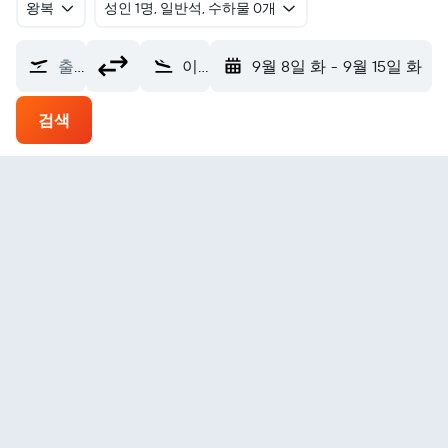
왕복
​성인 1명, 일반석, 수하물 0개
출발지
이창공항 (YIH)
9월 8일 화
-
9월 15일 화
검색