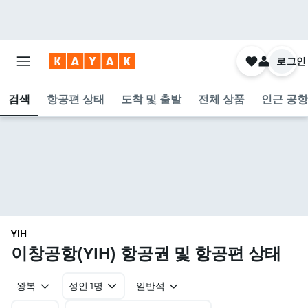
로그인
검색
항공편 상태
도착 및 출발
전체 상품
인근 공항
YIH
이창공항(YIH) 항공권 및 항공편 상태
왕복
성인 1명
일반석