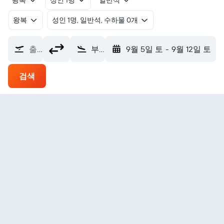
왕복
성인 1명
일반석
왕복
​성인 1명, 일반석, 수하물 0개
출발지
부에노스아이레스 호르헤뉴베리공항 (AEP)
9월 5일 토
-
9월 12일 토
검색