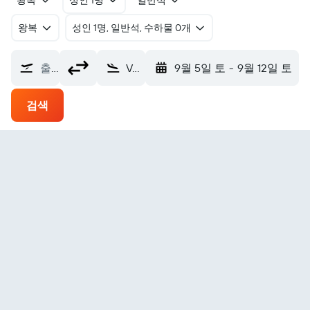
왕복
성인 1명
일반석
왕복
​성인 1명, 일반석, 수하물 0개
출발지
Valesdir (VLS)
9월 5일 토
-
9월 12일 토
검색