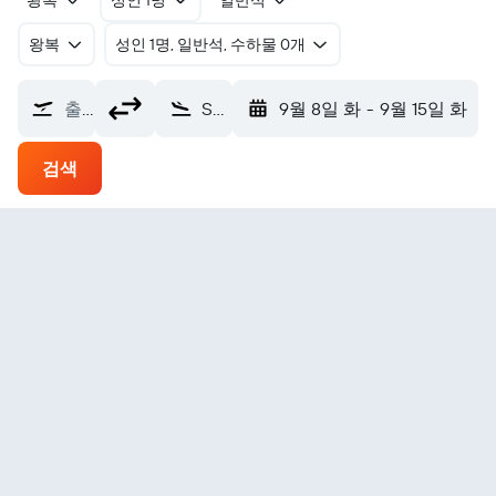
왕복
성인 1명
일반석
왕복
​성인 1명, 일반석, 수하물 0개
출발지
Stony River (SRV)
9월 8일 화
-
9월 15일 화
검색