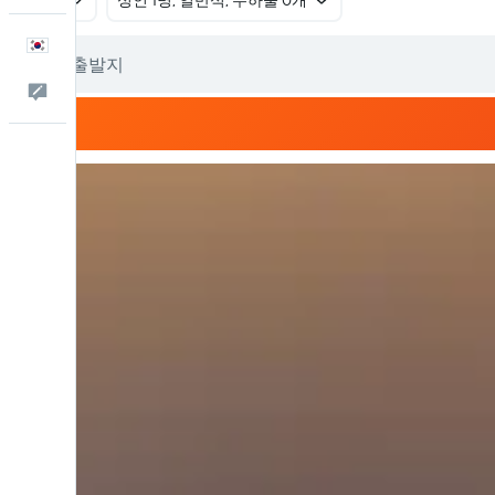
왕복
​성인 1명, 일반석, 수하물 0개
한국어
피드백