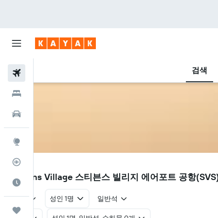
검색
항공권
호텔
렌터카
둘러보기
항공편 추적기
SVS
Stevens Village 스티븐스 빌리지 에어포트 공항(S
여행 가기 좋은 달
왕복
성인 1명
일반석
마이트립