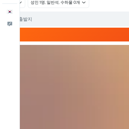
왕복
​성인 1명, 일반석, 수하물 0개
한국어
피드백