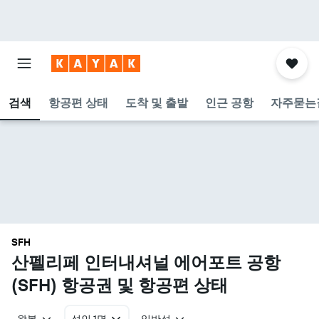
검색
항공편 상태
도착 및 출발
인근 공항
자주묻는
SFH
산펠리페 인터내셔널 에어포트 공항
(SFH) 항공권 및 항공편 상태