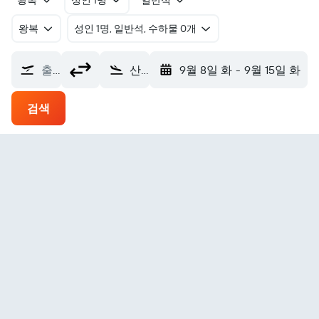
왕복
성인 1명
일반석
왕복
​성인 1명, 일반석, 수하물 0개
출발지
산펠리페 인터내셔널 에어포트 (SFH)
9월 8일 화
-
9월 15일 화
검색