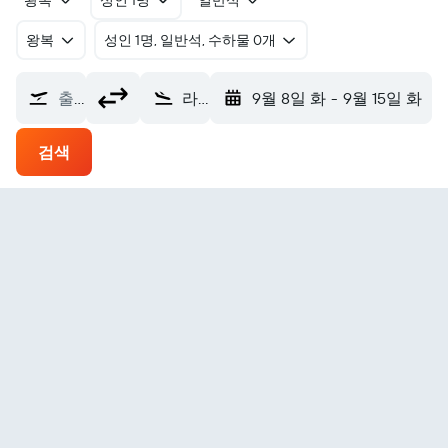
왕복
성인 1명
일반석
왕복
​성인 1명, 일반석, 수하물 0개
출발지
라바울 에어포트 (RAB)
9월 8일 화
-
9월 15일 화
검색