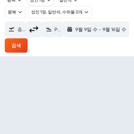
왕복
성인 1명
일반석
왕복
​성인 1명, 일반석, 수하물 0개
출발지
Perryville 페리빌 에어포트 (KPV)
9월 9일 수
-
9월 16일 수
검색