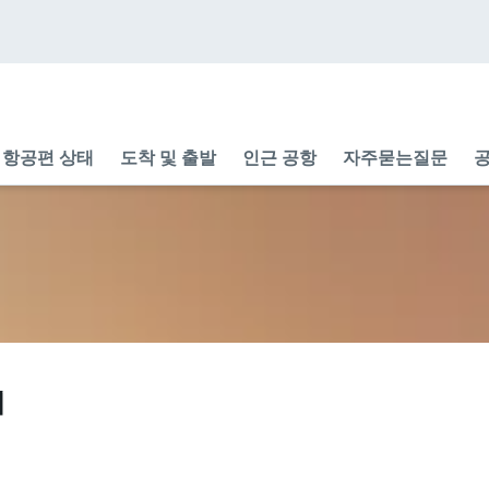
항공편 상태
도착 및 출발
인근 공항
자주묻는질문
공
태