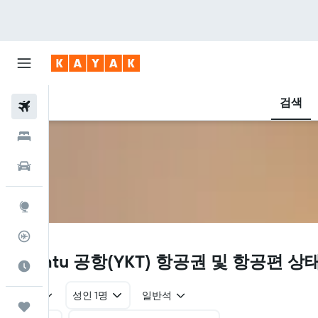
검색
항공권
호텔
렌터카
둘러보기
항공편 추적기
YKT
Klemtu 공항(YKT) 항공권 및 항공편 상
여행 가기 좋은 달
왕복
성인 1명
일반석
마이트립