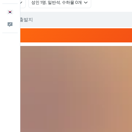
왕복
​성인 1명, 일반석, 수하물 0개
한국어
피드백