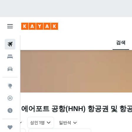
검색
항공권
호텔
렌터카
둘러보기
항공편 추적기
HNH
후나 에어포트 공항(HNH) 항공권 및 항
여행 가기 좋은 달
왕복
성인 1명
일반석
마이트립