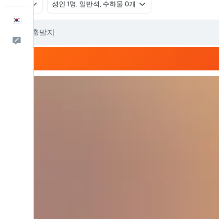
왕복
​성인 1명, 일반석, 수하물 0개
한국어
피드백