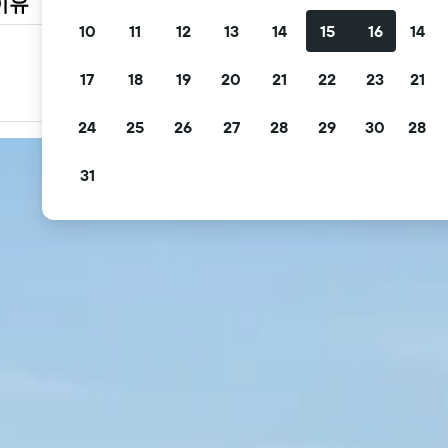
이유
10
11
12
13
14
15
16
14
원하는 상품 필터링
17
18
19
20
21
22
23
21
무료 취소, 무료 조식 등의 조건으로 필터링하세요
24
25
26
27
28
29
30
28
31