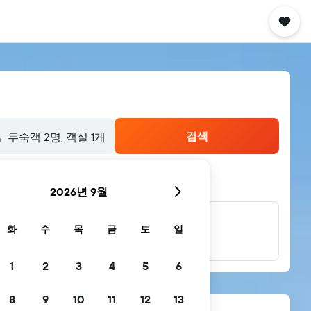
검색
​투숙객 2​명, ​객실 1개
2026년 9월
화
수
목
금
토
일
...더 보기
1
2
3
4
5
6
8
9
10
11
12
13