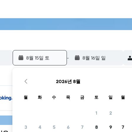
8월 15일 토
-
8월 16일 일
2026년 8월
월
화
수
목
금
토
일
월
1
2
3
4
5
6
7
8
9
7