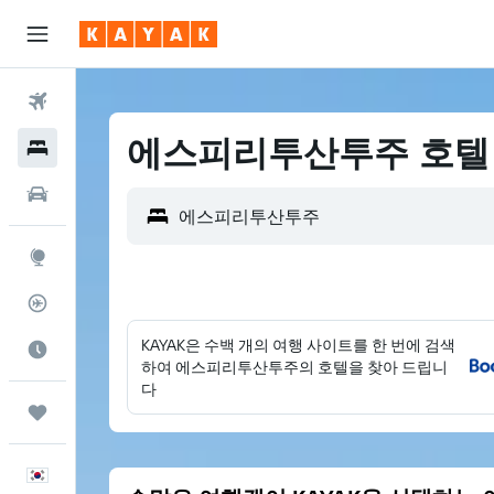
항공권
에스피리투산투주 호텔
호텔
렌터카
둘러보기
항공편 추적기
KAYAK은 수백 개의 여행 사이트를 한 번에 검색
여행 가기 좋은 달
하여 에스피리투산투주의 호텔을 찾아 드립니
다
마이트립
한국어