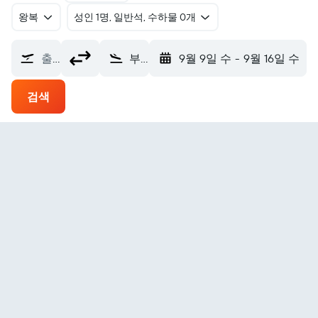
왕복
​성인 1명, 일반석, 수하물 0개
출발지
부에나벤투라 제라르도 토바르 로페즈 에어포트 (BUN)
9월 9일 수
-
9월 16일 수
검색