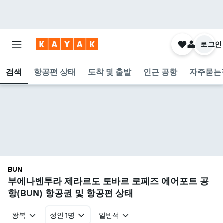
로그인
검색
항공편 상태
도착 및 출발
인근 공항
자주묻는
BUN
부에나벤투라 제라르도 토바르 로페즈 에어포트 공
항(BUN) 항공권 및 항공편 상태
왕복
성인 1명
일반석