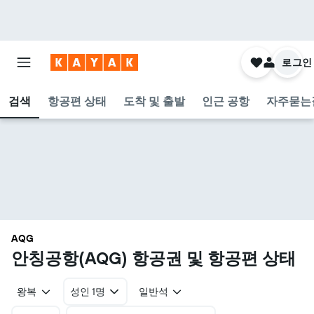
로그인
검색
항공편 상태
도착 및 출발
인근 공항
자주묻는
AQG
안칭공항(AQG) 항공권 및 항공편 상태
왕복
성인 1명
일반석