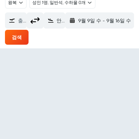
왕복
​성인 1명, 일반석, 수하물 0개
출발지
안칭공항 (AQG)
9월 9일 수
-
9월 16일 수
검색