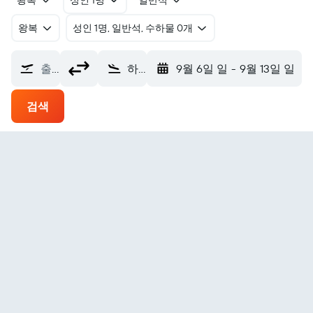
왕복
성인 1명
일반석
왕복
​성인 1명, 일반석, 수하물 0개
출발지
하롱 번 돈 국제공항 (VDO)
9월 6일 일
-
9월 13일 일
검색