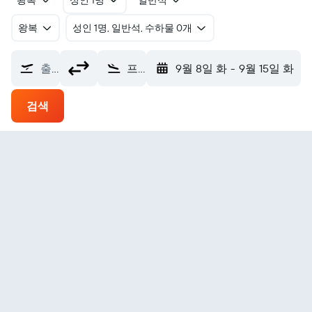
왕복
성인 1명
일반석
왕복
​성인 1명, 일반석, 수하물 0개
출발지
프라이데이 하버 에어포트 (FRD)
9월 8일 화
-
9월 15일 화
검색