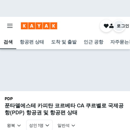
로그인
검색
항공편 상태
도착 및 출발
인근 공항
자주묻는
PDP
푼타델에스테 카피탄 코르베타 CA 쿠르벨로 국제공
항(PDP) 항공권 및 항공편 상태
왕복
성인 1명
일반석