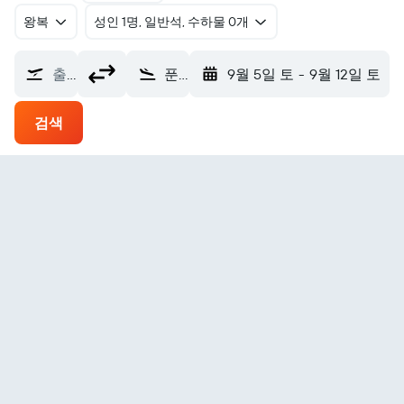
왕복
​성인 1명, 일반석, 수하물 0개
출발지
푼타델에스테 카피탄 코르베타 CA 쿠르벨로 국제공항 (PDP)
9월 5일 토
-
9월 12일 토
검색