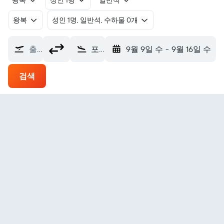
왕복
성인 1명
일반석
왕복
​성인 1명, 일반석, 수하물 0개
출발지
포트 심슨 에어포트 (YFS)
9월 9일 수
-
9월 16일 수
검색