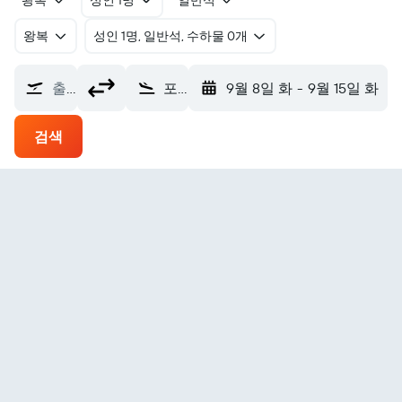
왕복
성인 1명
일반석
왕복
​성인 1명, 일반석, 수하물 0개
출발지
포인트 레이 LRRS 에어포트 (PIZ)
9월 8일 화
-
9월 15일 화
검색