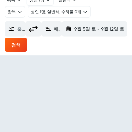
왕복
성인 1명
일반석
왕복
​성인 1명, 일반석, 수하물 0개
출발지
페스카라 아브루초 공항 (PSR)
9월 5일 토
-
9월 12일 토
검색