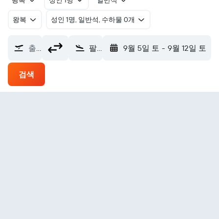
왕복
성인 1명
일반석
왕복
​성인 1명, 일반석, 수하물 0개
출발지
팔레르모국제공항 (PMO)
9월 5일 토
-
9월 12일 토
검색