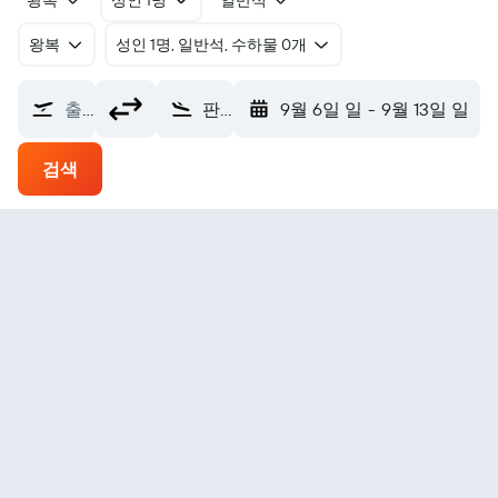
왕복
성인 1명
일반석
왕복
​성인 1명, 일반석, 수하물 0개
출발지
판즈구르 판구르 에어포트 (PJG)
9월 6일 일
-
9월 13일 일
검색