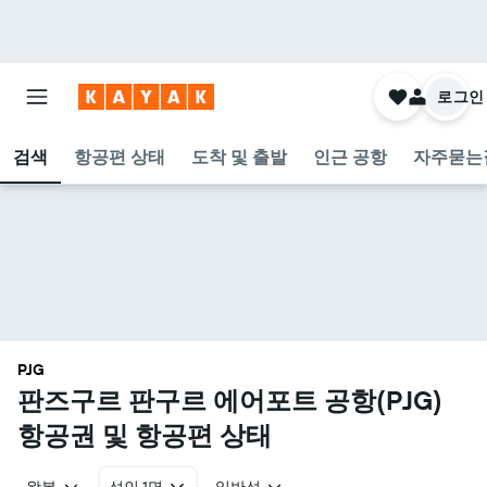
로그인
검색
항공편 상태
도착 및 출발
인근 공항
자주묻는
PJG
판즈구르 판구르 에어포트 공항(PJG)
항공권 및 항공편 상태