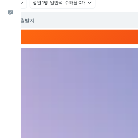
왕복
​성인 1명, 일반석, 수하물 0개
피드백