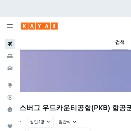
검색
항공권
호텔
렌터카
둘러보기
항공편 추적기
PKB
파커스버그 우드카운티공항(PKB) 항공권
여행 가기 좋은 달
왕복
성인 1명
일반석
마이트립