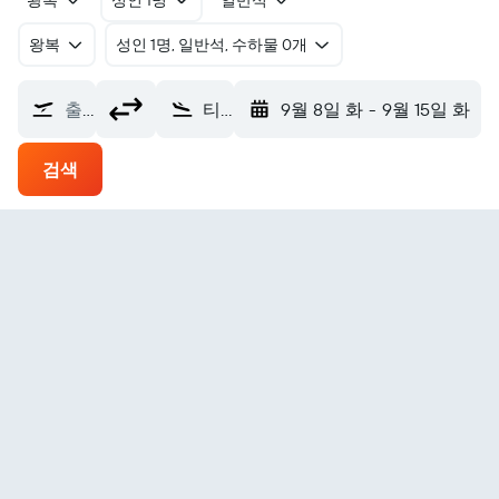
왕복
성인 1명
일반석
왕복
​성인 1명, 일반석, 수하물 0개
출발지
티아레트 Bouchekif (TID)
9월 8일 화
-
9월 15일 화
검색