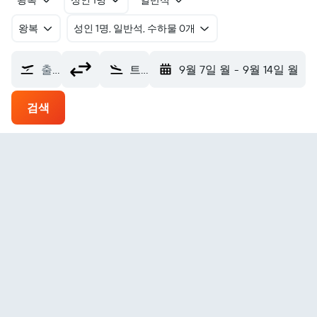
왕복
성인 1명
일반석
왕복
​성인 1명, 일반석, 수하물 0개
출발지
트롬쇠공항 (TOS)
9월 7일 월
-
9월 14일 월
검색