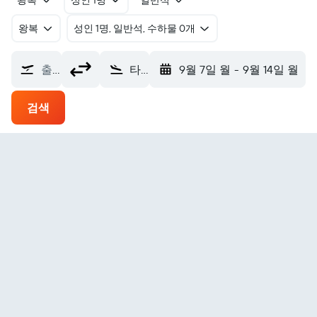
왕복
성인 1명
일반석
왕복
​성인 1명, 일반석, 수하물 0개
출발지
타카카 Takaka (KTF)
9월 7일 월
-
9월 14일 월
검색