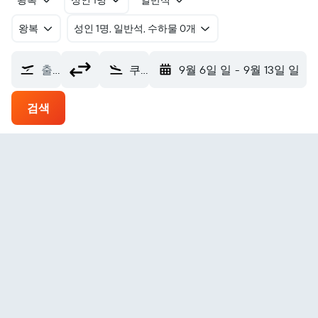
왕복
성인 1명
일반석
왕복
​성인 1명, 일반석, 수하물 0개
출발지
쿠에들러크 큐드러크 에어포트 (KWT)
9월 6일 일
-
9월 13일 일
검색