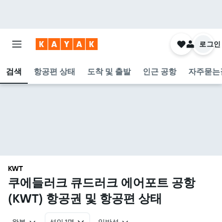
로그인
검색
항공편 상태
도착 및 출발
인근 공항
자주묻는
KWT
쿠에들러크 큐드러크 에어포트 공항
(KWT) 항공권 및 항공편 상태