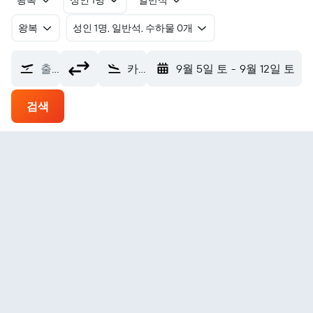
왕복
성인 1명
일반석
왕복
​성인 1명, 일반석, 수하물 0개
출발지
카일루아코나 코나 국제공항 (KOA)
9월 5일 토
-
9월 12일 토
검색