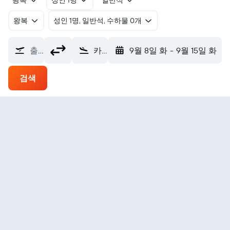
왕복
성인 1명
일반석
왕복
​성인 1명, 일반석, 수하물 0개
출발지
카이타이아공항 (KAT)
9월 8일 화
-
9월 15일 화
검색