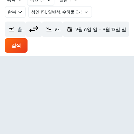
왕복
성인 1명
일반석
왕복
​성인 1명, 일반석, 수하물 0개
출발지
카스텔룡 드 라 플라나 Castellón (CDT)
9월 6일 일
-
9월 13일 일
검색