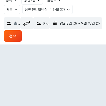
왕복
성인 1명
일반석
왕복
​성인 1명, 일반석, 수하물 0개
출발지
카셀 카젤칼덴공항 (KSF)
9월 8일 화
-
9월 15일 화
검색