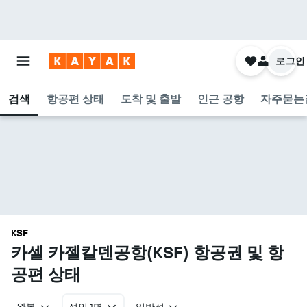
로그인
검색
항공편 상태
도착 및 출발
인근 공항
자주묻는
KSF
카셀 카젤칼덴공항(KSF) 항공권 및 항
공편 상태