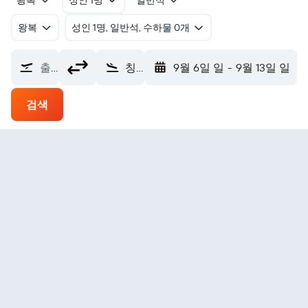
왕복
성인 1명
일반석
왕복
​성인 1명, 일반석, 수하물 0개
출발지
칭골라 Kasompe (CGJ)
9월 6일 일
-
9월 13일 일
검색