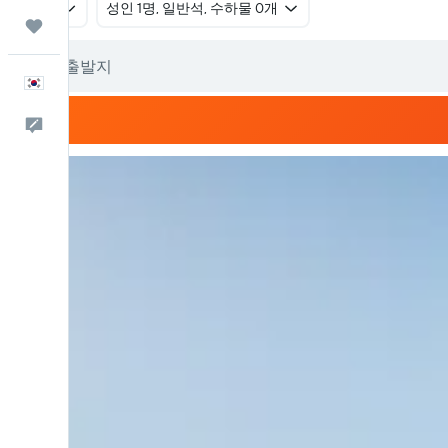
왕복
​성인 1명, 일반석, 수하물 0개
마이트립
한국어
피드백