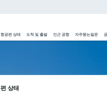
항공편 상태
도착 및 출발
인근 공항
자주묻는질문
공
공편 상태