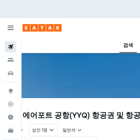
검색
항공권
호텔
렌터카
둘러보기
항공편 추적기
YYQ
처칠 에어포트 공항(YYQ) 항공권 및 항
여행 가기 좋은 달
왕복
성인 1명
일반석
카약 비즈니스
NEW