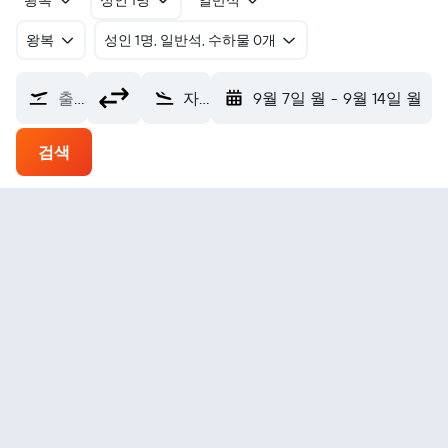
왕복
성인 1명
일반석
왕복
​성인 1명, 일반석, 수하물 0개
출발지
자카르 베이 Zachar Bay SPB (KZB)
9월 7일 월
-
9월 14일 월
검색