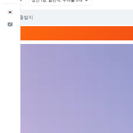
왕복
​성인 1명, 일반석, 수하물 0개
한국어
피드백