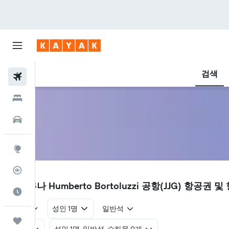
검색
항공권
호텔
렌터카
둘러보기
항공편 추적기
JJG
자과루나 Humberto Bortoluzzi 공항(JJG) 항공권 
여행 가기 좋은 달
왕복
성인 1명
일반석
마이트립