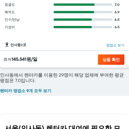
청결도
7.0
쾌적도
6.9
인수/반납
6.5
가성비
6.5
인사동2곳
영업소 보기
145,541원/일
​최저
상품 확인
인사동에서 렌터카를 이용한 29명이 해당 업체에 부여한 평균
평점은 7.0입니다.
렌터카 영업소 9개 모두 보기
서울(인사동) 렌터카 대여에 필요한 모