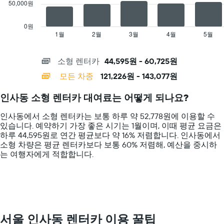
50,000원
The
chart
has
0원
1
1월
2월
3월
4월
5월
End
of
X
interactive
axis
chart
소형 렌터카
44,595원 - 60,725원
displaying
categories.
모든 차종
121,226원 - 143,077원
Range:
14
인사동 소형 렌터카 대여료는 어떻게 되나요?
categories.
The
인사동에서 소형 렌터카는 보통 하루 약 52,778원에 이용할 수
chart
있습니다. 예약하기 가장 좋은 시기는 1월이며, 이때 평균 요금은
has
하루 44,595원로 연간 평균보다 약 16% 저렴합니다. 인사동​에서 ​
1
소형 ​차량은 평균 렌터카보다 보통 60% 저렴해, 예산을 중시하
Y
는 여행자에게 적합합니다.
axis
displaying
values.
Range:
0
to
200000.
서울 인사동 렌터카 이용 꿀팁