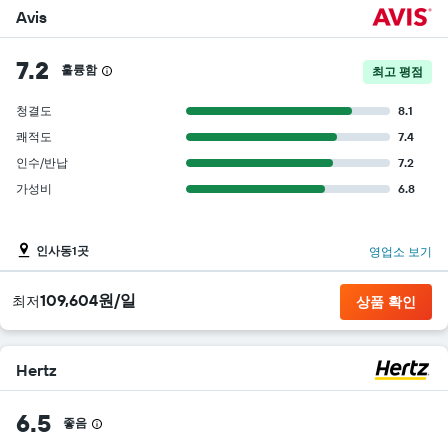
Avis
7.2
훌륭함
최고 평점
청결도
8.1
쾌적도
7.4
인수/반납
7.2
가성비
6.8
인사동1곳
영업소 보기
109,604원/일
​최저
상품 확인
Hertz
6.5
좋음