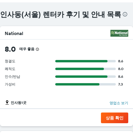
인사동(서울) 렌터카 후기 및 안내 목록
National
8.0
매우 좋음
청결도
8.6
쾌적도
8.0
인수/반납
8.6
가성비
7.3
인사동1곳
영업소 보기
상품 확인