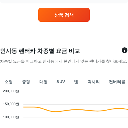
상품 검색
인사동 렌터카 차종별 요금 비교
차종별 요금을 비교하고 인사동에서 본인에게 맞는 렌터카를 찾아보세요.
소형
중형
대형
SUV
밴
럭셔리
컨버터블
200,000원
Combination
Chart
graphic.
chart
150,000원
with
2
data
100,000원
series.