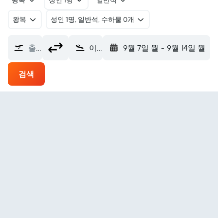
왕복
성인 1명
일반석
왕복
​성인 1명, 일반석, 수하물 0개
출발지
이리 국제공항 (ERI)
9월 7일 월
-
9월 14일 월
검색