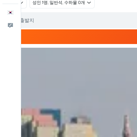
왕복
​성인 1명, 일반석, 수하물 0개
한국어
피드백