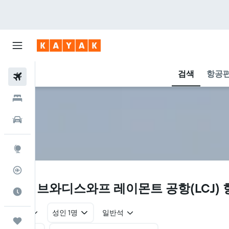
검색
항공편
항공권
호텔
렌터카
둘러보기
항공편 추적기
LCJ
우치 브와디스와프 레이몬트 공항(LCJ) 
여행 가기 좋은 달
왕복
성인 1명
일반석
마이트립